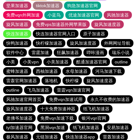
坚果加速器
tiktok加速器
狗急加速器官网
免费vqn外网加速
小蓝鸟
优途加速器官网
风驰加速器
旋风加速器
免费vps加速器外网苹果版
旋风加速度器
快连加速器
快连加速器官网入口
原子加速器
快鸭加速器
快柠檬加速器
旋风加速度器
外网网址导航
软件中心
雷霆加速
狂飙加速器
哔咔漫画
瑞乐小说
小美
小美vpn
小美加速器
酷通加速器官网
outline
蜜蜂加速器
西柚加速器
水母加速器
河马加速下载
雷轰官网加速器
落地机
快柠檬
旋风加速度器
outline
飞鸟加速器
雷霆vqn加速官网
风驰加速官网首页
免费vqn加速试用
永久不收费的加速器
旋风加速度器
十大免费加速神器
纸飞机加速器
老佛爷加速器
免费vqn加速下载
银河vqn官网
tyl加速器官网
黑洞vqn加速
纸飞机加速器
安易加速器
极风加速器
元链加速器
快连加速器app
雷轰加速器