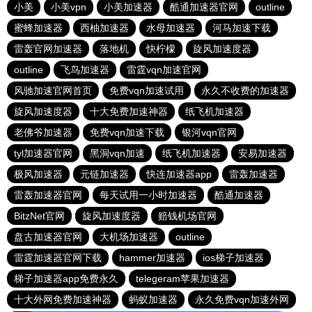
小美
小美vpn
小美加速器
酷通加速器官网
outline
蜜蜂加速器
西柚加速器
水母加速器
河马加速下载
雷轰官网加速器
落地机
快柠檬
旋风加速度器
outline
飞鸟加速器
雷霆vqn加速官网
风驰加速官网首页
免费vqn加速试用
永久不收费的加速器
旋风加速度器
十大免费加速神器
纸飞机加速器
老佛爷加速器
免费vqn加速下载
银河vqn官网
tyl加速器官网
黑洞vqn加速
纸飞机加速器
安易加速器
极风加速器
元链加速器
快连加速器app
雷轰加速器
雷轰加速器官网
每天试用一小时加速器
酷通加速器
BitzNet官网
旋风加速度器
赔钱机场官网
盘古加速器官网
大机场加速器
outline
雷霆加速器官网下载
hammer加速器
ios梯子加速器
梯子加速器app免费永久
telegeram苹果加速器
十大外网免费加速神器
蚂蚁加速器
永久免费vqn加速外网