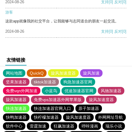
2024-08-26
支持
[0]
反对
[0]
游客
这款app就像我的社交平台，让我能够与志同道合的朋友一起交流。
2024-08-26
支持
[0]
反对
[0]
友情链接
网站地图
QuickQ
旋风加速度器
旋风加速
坚果加速器
tiktok加速器
狗急加速器官网
免费vqn外网加速
小蓝鸟
优途加速器官网
风驰加速器
旋风加速器
免费vps加速器外网苹果版
旋风加速度器
快连加速器
快连加速器官网入口
原子加速器
快鸭加速器
快柠檬加速器
旋风加速度器
外网网址导航
软件中心
雷霆加速
狂飙加速器
哔咔漫画
瑞乐小说