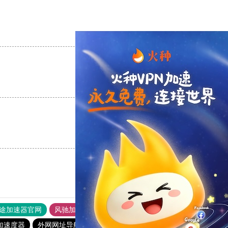
支持
[0]
反对
[0]
支持
[0]
反对
[0]
支持
[0]
反对
[0]
途加速器官网
风驰加速器
旋风加速器
加速度器
外网网址导航
软件中心
雷霆加速
狂飙加速器