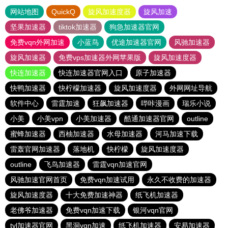
网站地图
QuickQ
旋风加速度器
旋风加速
坚果加速器
tiktok加速器
狗急加速器官网
免费vqn外网加速
小蓝鸟
优途加速器官网
风驰加速器
旋风加速器
免费vps加速器外网苹果版
旋风加速度器
快连加速器
快连加速器官网入口
原子加速器
快鸭加速器
快柠檬加速器
旋风加速度器
外网网址导航
软件中心
雷霆加速
狂飙加速器
哔咔漫画
瑞乐小说
小美
小美vpn
小美加速器
酷通加速器官网
outline
蜜蜂加速器
西柚加速器
水母加速器
河马加速下载
雷轰官网加速器
落地机
快柠檬
旋风加速度器
outline
飞鸟加速器
雷霆vqn加速官网
风驰加速官网首页
免费vqn加速试用
永久不收费的加速器
旋风加速度器
十大免费加速神器
纸飞机加速器
老佛爷加速器
免费vqn加速下载
银河vqn官网
tyl加速器官网
黑洞vqn加速
纸飞机加速器
安易加速器