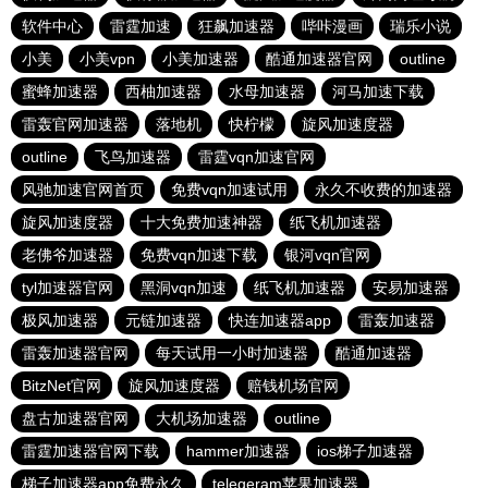
软件中心
雷霆加速
狂飙加速器
哔咔漫画
瑞乐小说
小美
小美vpn
小美加速器
酷通加速器官网
outline
蜜蜂加速器
西柚加速器
水母加速器
河马加速下载
雷轰官网加速器
落地机
快柠檬
旋风加速度器
outline
飞鸟加速器
雷霆vqn加速官网
风驰加速官网首页
免费vqn加速试用
永久不收费的加速器
旋风加速度器
十大免费加速神器
纸飞机加速器
老佛爷加速器
免费vqn加速下载
银河vqn官网
tyl加速器官网
黑洞vqn加速
纸飞机加速器
安易加速器
极风加速器
元链加速器
快连加速器app
雷轰加速器
雷轰加速器官网
每天试用一小时加速器
酷通加速器
BitzNet官网
旋风加速度器
赔钱机场官网
盘古加速器官网
大机场加速器
outline
雷霆加速器官网下载
hammer加速器
ios梯子加速器
梯子加速器app免费永久
telegeram苹果加速器