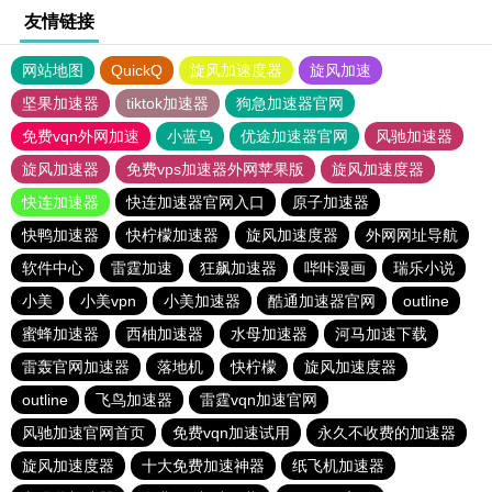
友情链接
网站地图
QuickQ
旋风加速度器
旋风加速
坚果加速器
tiktok加速器
狗急加速器官网
免费vqn外网加速
小蓝鸟
优途加速器官网
风驰加速器
旋风加速器
免费vps加速器外网苹果版
旋风加速度器
快连加速器
快连加速器官网入口
原子加速器
快鸭加速器
快柠檬加速器
旋风加速度器
外网网址导航
软件中心
雷霆加速
狂飙加速器
哔咔漫画
瑞乐小说
小美
小美vpn
小美加速器
酷通加速器官网
outline
蜜蜂加速器
西柚加速器
水母加速器
河马加速下载
雷轰官网加速器
落地机
快柠檬
旋风加速度器
outline
飞鸟加速器
雷霆vqn加速官网
风驰加速官网首页
免费vqn加速试用
永久不收费的加速器
旋风加速度器
十大免费加速神器
纸飞机加速器