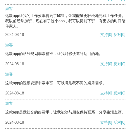
游客
这款app让我的工作效率提高了50%，让我能够更轻松地完成工作任务。
我以前经常加班，现在有了这个app，我可以提前下班，有更多的时间陪
伴家人。
2024-08-18
支持
[0]
反对
[0]
游客
这款app的路线规划非常精准，让我能够快速到达目的地。
2024-08-18
支持
[0]
反对
[0]
游客
这款app的视频资源非常丰富，可以满足我不同的娱乐需求。
2024-08-18
支持
[0]
反对
[0]
游客
这款app是我社交的好帮手，让我能够与朋友保持联系，分享生活点滴。
2024-08-18
支持
[0]
反对
[0]