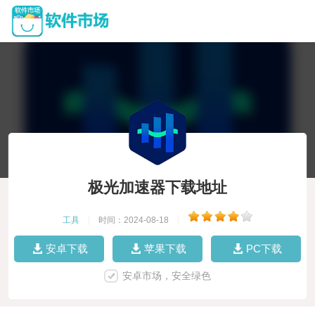
极光加速器下载地址
工具
|
时间：2024-08-18
|
安卓下载
苹果下载
PC下载
安卓市场，安全绿色