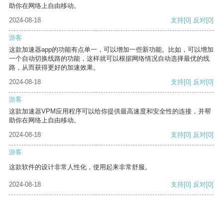
助你在网络上自由移动。
2024-08-18
支持
[0]
反对
[0]
游客
这款加速器app的功能有点单一，可以增加一些新功能。比如，可以增加
一个自动切换线路的功能，这样就可以根据网络情况自动选择最优的线
路，从而获得更好的加速效果。
2024-08-18
支持
[0]
反对
[0]
游客
这款加速器VPM应用程序可以给你提供最高速度和安全性的连接，并帮
助你在网络上自由移动。
2024-08-18
支持
[0]
反对
[0]
游客
这款软件的设计非常人性化，使用起来非常舒服。
2024-08-18
支持
[0]
反对
[0]