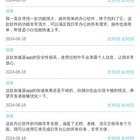
2024-08-18
支持
[0]
反对
[0]
游客
我一直在寻找一款功能强大、操作简单的办公软件，终于找到了它。这
款软件的功能非常强大，可以满足我日常办公的所有需求。操作也很简
单，即使是小白也能快速上手。
2024-08-18
支持
[0]
反对
[0]
游客
这款加速器app的安全性很高，使用过程中不会泄露个人信息，让我非常
放心。
2024-08-18
支持
[0]
反对
[0]
游客
这款加速器app的加速效果还是不错的，但偶尔也会出现卡顿的情况，希
望开发者能够优化一下。
2024-08-18
支持
[0]
反对
[0]
游客
这款办公软件的功能非常全面，涵盖了文档、表格、演示文稿等各个方
面。我可以使用它来完成日常办公的所有任务，非常方便。
2024-08-18
支持
[0]
反对
[0]