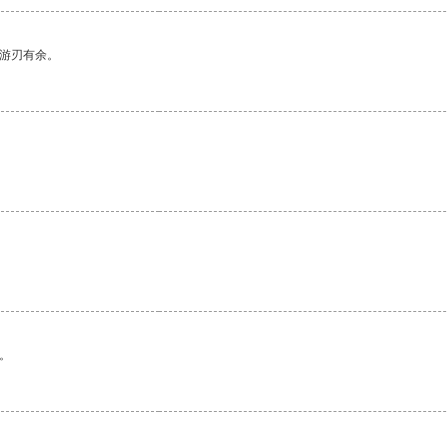
中游刃有余。
。