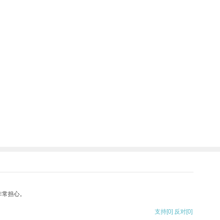
非常担心。
支持
[0]
反对
[0]