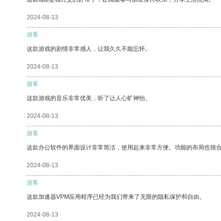
2024-08-13
游客
这款游戏的剧情非常感人，让我久久不能忘怀。
2024-08-13
游客
这款游戏的音乐非常优美，听了让人心旷神怡。
2024-08-13
游客
这款办公软件的界面设计非常简洁，使用起来非常方便。功能的布局也很
2024-08-13
游客
这款加速器VPM应用程序已经为我们带来了无限的隐私保护和自由。
2024-08-13