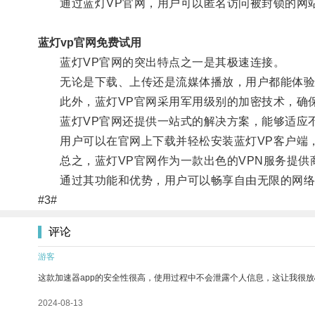
通过蓝灯VP官网，用户可以匿名访问被封锁的网站
蓝灯vp官网免费试用
蓝灯VP官网的突出特点之一是其极速连接。
无论是下载、上传还是流媒体播放，用户都能体验
此外，蓝灯VP官网采用军用级别的加密技术，确保
蓝灯VP官网还提供一站式的解决方案，能够适应不同平台和
用户可以在官网上下载并轻松安装蓝灯VP客户端，
总之，蓝灯VP官网作为一款出色的VPN服务提供
通过其功能和优势，用户可以畅享自由无限的网络
#3#
评论
游客
这款加速器app的安全性很高，使用过程中不会泄露个人信息，这让我很
2024-08-13