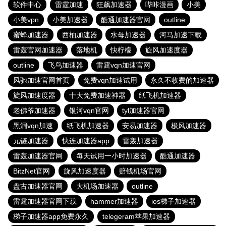
软件中心
雷霆加速
狂飙加速器
哔咔漫画
小美
小美vpn
小美加速器
酷通加速器官网
outline
蜜蜂加速器
西柚加速器
水母加速器
河马加速下载
雷轰官网加速器
落地机
快柠檬
旋风加速度器
outline
飞鸟加速器
雷霆vqn加速官网
风驰加速官网首页
免费vqn加速试用
永久不收费的加速器
旋风加速度器
十大免费加速神器
纸飞机加速器
老佛爷加速器
银河vqn官网
tyl加速器官网
黑洞vqn加速
纸飞机加速器
安易加速器
极风加速器
元链加速器
快连加速器app
雷轰加速器
雷轰加速器官网
每天试用一小时加速器
酷通加速器
BitzNet官网
旋风加速度器
赔钱机场官网
盘古加速器官网
大机场加速器
outline
雷霆加速器官网下载
hammer加速器
ios梯子加速器
梯子加速器app免费永久
telegeram苹果加速器