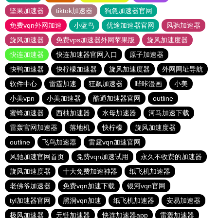
坚果加速器
tiktok加速器
狗急加速器官网
免费vqn外网加速
小蓝鸟
优途加速器官网
风驰加速器
旋风加速器
免费vps加速器外网苹果版
旋风加速度器
快连加速器
快连加速器官网入口
原子加速器
快鸭加速器
快柠檬加速器
旋风加速度器
外网网址导航
软件中心
雷霆加速
狂飙加速器
哔咔漫画
小美
小美vpn
小美加速器
酷通加速器官网
outline
蜜蜂加速器
西柚加速器
水母加速器
河马加速下载
雷轰官网加速器
落地机
快柠檬
旋风加速度器
outline
飞鸟加速器
雷霆vqn加速官网
风驰加速官网首页
免费vqn加速试用
永久不收费的加速器
旋风加速度器
十大免费加速神器
纸飞机加速器
老佛爷加速器
免费vqn加速下载
银河vqn官网
tyl加速器官网
黑洞vqn加速
纸飞机加速器
安易加速器
极风加速器
元链加速器
快连加速器app
雷轰加速器