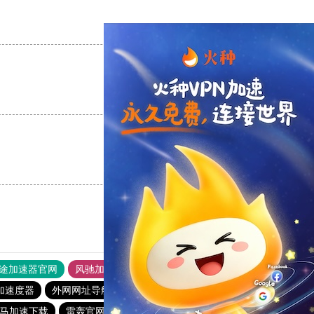
支持
[0]
反对
[0]
支持
[0]
反对
[0]
支持
[0]
反对
[0]
途加速器官网
风驰加速器
旋风加速器
加速度器
外网网址导航
软件中心
雷霆加速
狂飙加速器
马加速下载
雷轰官网加速器
落地机
快柠檬