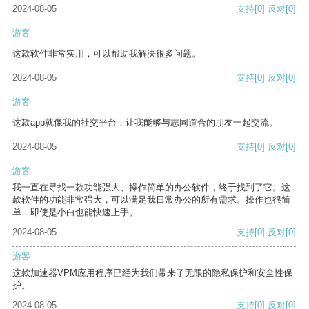
2024-08-05
支持
[0]
反对
[0]
游客
这款软件非常实用，可以帮助我解决很多问题。
2024-08-05
支持
[0]
反对
[0]
游客
这款app就像我的社交平台，让我能够与志同道合的朋友一起交流。
2024-08-05
支持
[0]
反对
[0]
游客
我一直在寻找一款功能强大、操作简单的办公软件，终于找到了它。这
款软件的功能非常强大，可以满足我日常办公的所有需求。操作也很简
单，即使是小白也能快速上手。
2024-08-05
支持
[0]
反对
[0]
游客
这款加速器VPM应用程序已经为我们带来了无限的隐私保护和安全性保
护。
2024-08-05
支持
[0]
反对
[0]